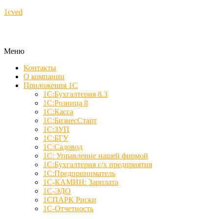
1cved
Меню
Контакты
О компании
Приложения 1С
1С:Бухгалтерия 8.3
1С:Розница 8
1С:Касса
1С:БизнесСтарт
1С:ЗУП
1С:БГУ
1С:Садовод
1С: Управление нашей фирмой
1С:Бухгалтерия с/х предприятия
1С:Предприниматель
1С-КАМИН: Зарплата
1С-ЭДО
1СПАРК Риски
1С-Отчетность