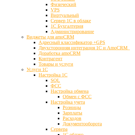
Физический
VPS
Виртуальный
Сервер 1С в облаке
1С Бухгалтерия
Администрирование
Виджеты для amoCRM
Адресный классификатор +GPS
Двухсторонняя интеграция 1С и AmoCRM
Доработка amoCRM
Контрагент
Товары и услуги
Услуги 1С
Настройка 1С
SQL
ФСС
Настройка обмена
Обмен с ФСС
Настройка учета
Розницы
Зарплаты
Расходов
Документооборота
Сервера
1С облако