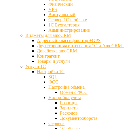
Физический
VPS
Виртуальный
Сервер 1С в облаке
1С Бухгалтерия
Администрирование
Виджеты для amoCRM
Адресный классификатор +GPS
Двухсторонняя интеграция 1С и AmoCRM
Доработка amoCRM
Контрагент
Товары и услуги
Услуги 1С
Настройка 1С
SQL
ФСС
Настройка обмена
Обмен с ФСС
Настройка учета
Розницы
Зарплаты
Расходов
Документооборота
Сервера
1С облако