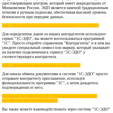
удостоверяющим центром, который имеет аккредитацию от
Минкомсвязи России. ЭЦП является заменой традиционным
печатям и ручным подписям, обеспечивая высокий уровень
безопасности при передаче данных.
Как узнать, кто из контрагентов использует «1С-ЭДО»?
Для определения, какие из ваших контрагентов используют
сервис "1С-ЭДО", вы можете воспользоваться программой
"1С". Просто откройте справочник "Контрагенты" и в нем вы
увидите специальный символ или маркер, который указывает
на наличие подключения к сервису "1С-ЭДО" у
соответствующего контрагента.
Как начать обмен документами в «1С-ЭДО»?
Для начала обмена документами в системе "1С-ЭДО" просто
отправьте контрагенту приглашение, используя
функциональность программы "1С", а затем дождитесь
подтверждения от него.
Возможен ли обмен по «1С-ЭДО» с фирмами, которые
используют другие программы?
Вы также можете взаимодействовать через систему "1С-ЭДО"