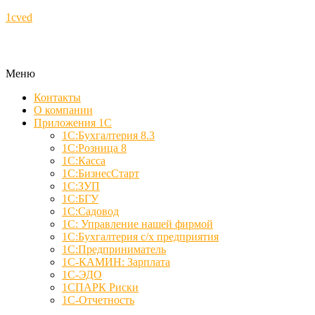
1cved
Меню
Контакты
О компании
Приложения 1С
1С:Бухгалтерия 8.3
1С:Розница 8
1С:Касса
1С:БизнесСтарт
1С:ЗУП
1С:БГУ
1С:Садовод
1С: Управление нашей фирмой
1С:Бухгалтерия с/х предприятия
1С:Предприниматель
1С-КАМИН: Зарплата
1С-ЭДО
1СПАРК Риски
1С-Отчетность