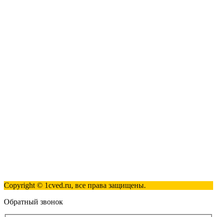
1С:Касса
1С: Управление нашей фирмой
1С-ЭДО
Наши контакты
123317, Москва, улица Антонова-Овсеенко, 15, стр. 2
+7 (495) 181-98-81
info@1cved.ru
Пн-Пт 09:00 - 18:00
Полезные ссылки
Контакты
Карта сайта
Политика обработки персональных данных
Copyright © 1cved.ru, все права защищены.
Обратный звонок