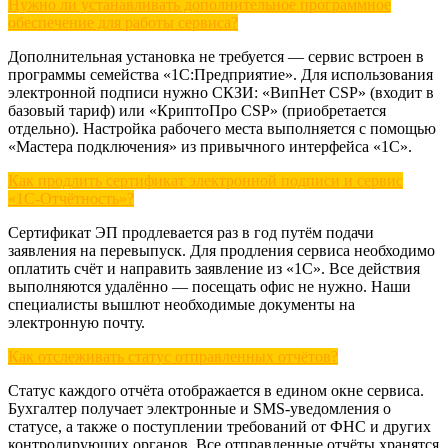
Нужно ли устанавливать дополнительное программное
обеспечение для работы сервиса?
Дополнительная установка не требуется — сервис встроен в
программы семейства «1С:Предприятие». Для использования
электронной подписи нужно СКЗИ: «ВипНет CSP» (входит в
базовый тариф) или «КриптоПро CSP» (приобретается
отдельно). Настройка рабочего места выполняется с помощью
«Мастера подключения» из привычного интерфейса «1С».
Как продлить сертификат электронной подписи и сервис
«1С‑Отчётность»?
Сертификат ЭП продлевается раз в год путём подачи
заявления на перевыпуск. Для продления сервиса необходимо
оплатить счёт и направить заявление из «1С». Все действия
выполняются удалённо — посещать офис не нужно. Наши
специалисты вышлют необходимые документы на
электронную почту.
Как отслеживать статус отправленных отчётов?
Статус каждого отчёта отображается в едином окне сервиса.
Бухгалтер получает электронные и SMS‑уведомления о
статусе, а также о поступлении требований от ФНС и других
контролирующих органов. Все отправленные отчёты хранятся