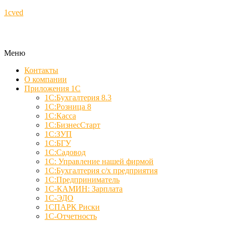
1cved
Меню
Контакты
О компании
Приложения 1С
1С:Бухгалтерия 8.3
1С:Розница 8
1С:Касса
1С:БизнесСтарт
1С:ЗУП
1С:БГУ
1С:Садовод
1С: Управление нашей фирмой
1С:Бухгалтерия с/х предприятия
1С:Предприниматель
1С-КАМИН: Зарплата
1С-ЭДО
1СПАРК Риски
1С-Отчетность