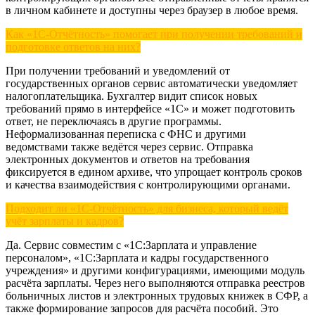
в личном кабинете и доступны через браузер в любое время.
Как «1С-Отчётность» помогает при получении требований и
подготовке ответов на них?
При получении требований и уведомлений от
государственных органов сервис автоматически уведомляет
налогоплательщика. Бухгалтер видит список новых
требований прямо в интерфейсе «1С» и может подготовить
ответ, не переключаясь в другие программы.
Неформализованная переписка с ФНС и другими
ведомствами также ведётся через сервис. Отправка
электронных документов и ответов на требования
фиксируется в едином архиве, что упрощает контроль сроков
и качества взаимодействия с контролирующими органами.
Подходит ли «1С-Отчётность» для бизнеса, который ведёт
учёт зарплаты и кадров?
Да. Сервис совместим с «1С:Зарплата и управление
персоналом», «1С:Зарплата и кадры государственного
учреждения» и другими конфигурациями, имеющими модуль
расчёта зарплаты. Через него выполняются отправка реестров
больничных листов и электронных трудовых книжек в СФР, а
также формирование запросов для расчёта пособий. Это