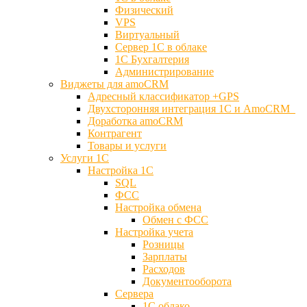
Физический
VPS
Виртуальный
Сервер 1С в облаке
1С Бухгалтерия
Администрирование
Виджеты для amoCRM
Адресный классификатор +GPS
Двухсторонняя интеграция 1С и AmoCRM
Доработка amoCRM
Контрагент
Товары и услуги
Услуги 1С
Настройка 1С
SQL
ФСС
Настройка обмена
Обмен с ФСС
Настройка учета
Розницы
Зарплаты
Расходов
Документооборота
Сервера
1С облако